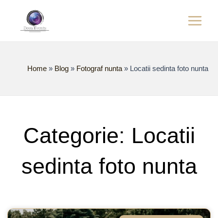
Skip
Main
to
content
Menu
Home
»
Blog
»
Fotograf nunta
»
Locatii sedinta foto nunta
Categorie: Locatii
sedinta foto nunta