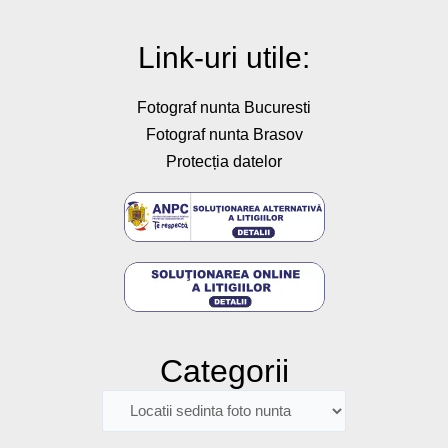
o
g
b
a
r
o
r
e
p
e
k
a
p
s
Link-uri utile:
-
m
t
f
Fotograf nunta Bucuresti
Fotograf nunta Brasov
Protecția datelor
Categorii
Categorii