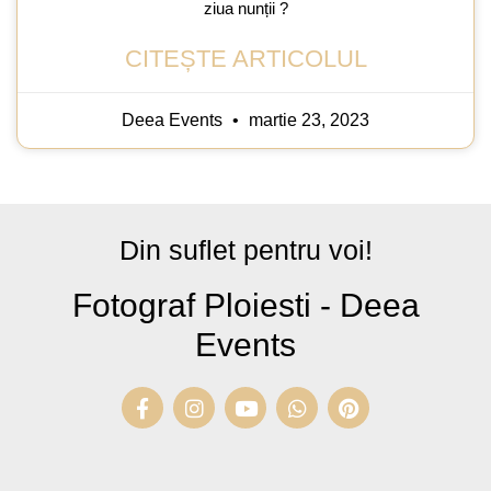
ziua nunții ?
CITEȘTE ARTICOLUL
Deea Events
martie 23, 2023
Din suflet pentru voi!
Fotograf Ploiesti - Deea
Events
F
I
Y
W
P
a
n
o
h
i
c
s
u
a
n
e
t
t
t
t
b
a
u
s
e