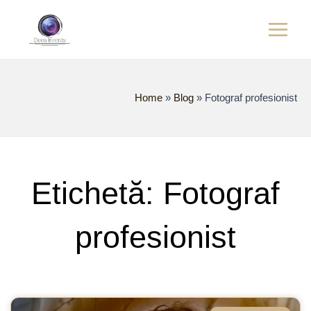
Skip
Main
to
content
Menu
Home
»
Blog
»
Fotograf profesionist
Etichetă: Fotograf
profesionist