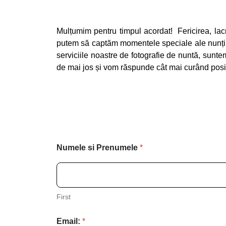
Mulțumim pentru timpul acordat! Fericirea, lacr
putem să captăm momentele speciale ale nunții vo
serviciile noastre de fotografie de nuntă, sunte
de mai jos și vom răspunde cât mai curând posib
Numele si Prenumele
*
First
Email:
*