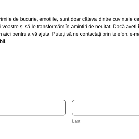
imile de bucurie, emoțiile, sunt doar câteva dintre cuvintele ce
astre și să le transformăm în amintiri de neuitat. Dacă aveți în
m aici pentru a vă ajuta. Puteți să ne contactați prin telefon, e-
il.
Last