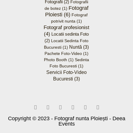
Fotografii
(2)
Fotografii
Fotograf
de botez
(1)
Ploiesti
(6)
Fotograf
potrivit nunta
(1)
Fotograf profesionist
(4)
Locatii sedinta Foto
(2)
Locatii Sedinta Foto
Nuntă
(3)
Bucuresti
(1)
Pachete Foto-Video
(1)
Photo Booth
(1)
Sedinta
Foto Bucuresti
(1)
Servicii Foto-Video
Bucuresti
(3)
T
F
D
Y
P
M
w
a
r
o
i
e
i
c
i
u
n
d
t
e
b
t
t
i
t
b
b
u
e
u
Copyright © 2023 - Fotograf nunta Ploiești - Deea
e
o
b
b
r
m
Events
r
o
l
e
e
k
e
s