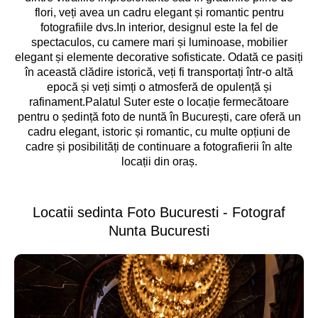
flori, veți avea un cadru elegant și romantic pentru
fotografiile dvs.In interior, designul este la fel de
spectaculos, cu camere mari și luminoase, mobilier
elegant și elemente decorative sofisticate. Odată ce pasiți
în această clădire istorică, veți fi transportați într-o altă
epocă și veți simți o atmosferă de opulență și
rafinament.Palatul Suter este o locație fermecătoare
pentru o ședință foto de nuntă în București, care oferă un
cadru elegant, istoric și romantic, cu multe opțiuni de
cadre și posibilități de continuare a fotografierii în alte
locații din oraș.
Locatii sedinta Foto Bucuresti - Fotograf
Nunta Bucuresti