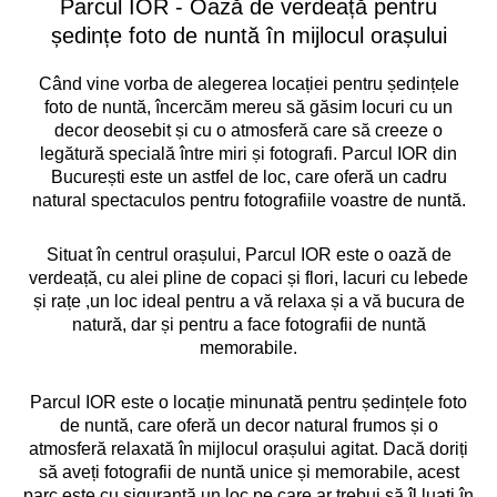
Parcul IOR - Oază de verdeață pentru
ședințe foto de nuntă în mijlocul orașului
Când vine vorba de alegerea locației pentru ședințele
foto de nuntă, încercăm mereu să găsim locuri cu un
decor deosebit și cu o atmosferă care să creeze o
legătură specială între miri și fotografi. Parcul IOR din
București este un astfel de loc, care oferă un cadru
natural spectaculos pentru fotografiile voastre de nuntă.
Situat în centrul orașului, Parcul IOR este o oază de
verdeață, cu alei pline de copaci și flori, lacuri cu lebede
și rațe ,un loc ideal pentru a vă relaxa și a vă bucura de
natură, dar și pentru a face fotografii de nuntă
memorabile.
Parcul IOR este o locație minunată pentru ședințele foto
de nuntă, care oferă un decor natural frumos și o
atmosferă relaxată în mijlocul orașului agitat. Dacă doriți
să aveți fotografii de nuntă unice și memorabile, acest
parc este cu siguranță un loc pe care ar trebui să îl luați în