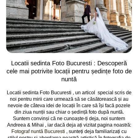
Locatii sedinta Foto Bucuresti : Descoperă
cele mai potrivite locații pentru ședințe foto de
nuntă
Locatii sedinta Foto Bucuresti , un articol special scris de
noi pentru mirii care urmează să se căsătorească și au
nevoie de câteva idei de locații în care să își facă pozele
din ziua nunții sau chiar o ședință foto după nuntă.
Suntem convinși că ne cunoaște-ți deja, noi suntem
Andreea & Mihai , iar dacă deja ați vizitat pagina noastră:
Fotograf nuntă Bucuresti
, sunteți deja familiarizați cu
stilul nostru și abordarea noastră artistică în fotografia de