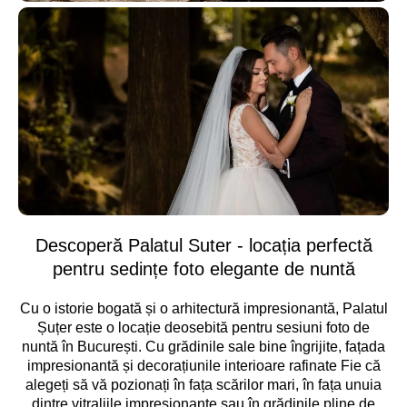
Descoperă Palatul Suter - locația perfectă
pentru sedințe foto elegante de nuntă
Cu o istorie bogată și o arhitectură impresionantă, Palatul
Șuțer este o locație deosebită pentru sesiuni foto de
nuntă în București. Cu grădinile sale bine îngrijite, fațada
impresionantă și decorațiunile interioare rafinate Fie că
alegeți să vă pozionați în fața scărilor mari, în fața unuia
dintre vitraliile impresionante sau în grădinile pline de