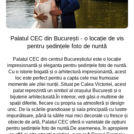
Palatul CEC din București - o locație de vis
pentru ședințele foto de nuntă
Palatul CEC din centrul Bucureștiului este o locație
impresionantă și eleganta pentru ședințele foto de nuntă.
Cu o istorie bogată și o arhitectură impresionantă, acest
loc este perfect pentru a capta cele mai frumoase
momente ale zilei nunții. Situat pe Calea Victoriei, acest
palat reprezintă un simbol al orașului București și o
bijuterie arhitecturală.În interior, veți găsi o mulțime de
spații diferite, fiecare cu propria sa atmosferă și design
unic. De la scările grandioase și sala principală cu lustre
impunătoare, până la sălile mai mici decorate cu fresce și
obiecte de artă, Palatul CEC oferă o varietate de opțiuni
pentru ședințele foto de nuntă.De asemenea, în apropiere