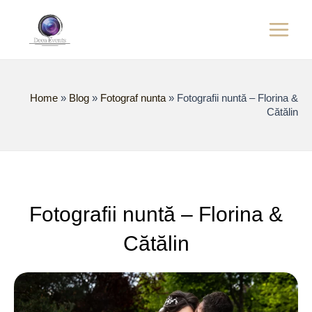
Skip
Main
to
content
Menu
Home
»
Blog
»
Fotograf nunta
»
Fotografii nuntă – Florina &
Cătălin
Fotografii nuntă – Florina &
Cătălin