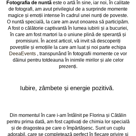
Fotografia de nuntă
este o artă în sine, iar noi, în calitate
de fotografi, am avut privilegiul de a surprinde momente
magice și emoții intense în cadrul unei nunți de poveste.
O nuntă specială, la care am avut onoarea să participăm.
A fost o călătorie captivantă în lumea iubirii și a bucuriei,
în care am fost martori la o uniune plină de speranță și
promisiuni. În acest articol, vă invit să descoperiți
poveștile și emoțiile la care am luat și noi parte echipa
DeeaEvents
, transpunând în fotografii momente ce vor
dăinui pentru totdeauna în inimile mirilor și ale celor
prezenți.
Iubire, zâmbete și energie pozitivă.
fotografii nuntă - fotograf nunți
Din momentul în care i-am întâlnit pe Florina și Cătălin
pentru prima dată, am fost captivați de chimia lor specială
și de dragostea pe care o împărtășesc. Sunt un cuplu
adorabil, care se completează perfect în fiecare privire și