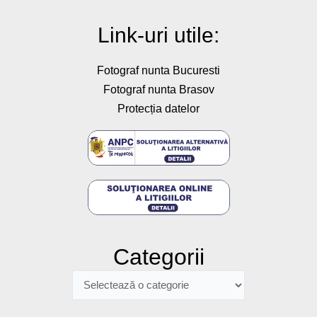
o
g
b
a
r
o
r
e
p
e
k
a
p
s
Link-uri utile:
-
m
t
f
Fotograf nunta Bucuresti
Fotograf nunta Brasov
Protecția datelor
Categorii
Categorii