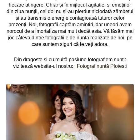
fiecare atingere. Chiar și în mijlocul agitației și emoțiilor
din ziua nunții, cei doi nu și-au pierdut niciodată zâmbetul
și au transmis o energie contagioasă tuturor celor
prezenți. Noi, fotografii captăm amintiri, dar uneori avem
norocul de a imortaliza mai mult decât asta. Vă lăsăm mai
joc câteva dintre fotografiile de nuntă realizate de noi pe
care suntem siguri că le veți adora.
Din dragoste și cu multă pasiune fotografiem nunți:
vizitează website-ul nostru:
Fotograf nuntă Ploie
sti